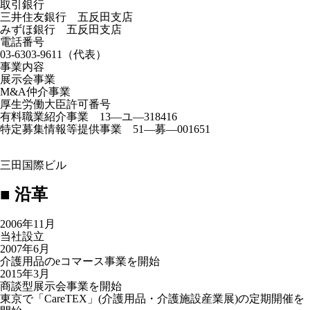
取引銀行
三井住友銀行 五反田支店
みずほ銀行 五反田支店
電話番号
03-6303-9611（代表）
事業内容
展示会事業
M&A仲介事業
厚生労働大臣許可番号
有料職業紹介事業 13―ユ―318416
特定募集情報等提供事業 51―募―001651
三田国際ビル
■
沿革
2006年11月
当社設⽴
2007年6月
介護用品のeコマース事業を開始
2015年3月
商談型展示会事業を開始
東京で「CareTEX」(介護用品・介護施設産業展)の定期開催を