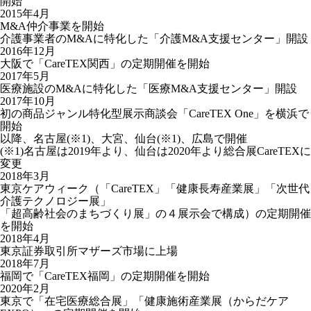
開始
2015年4月
M&A仲介事業を開始
介護事業者のM&Aに特化した「介護M&A支援センター」開設
2016年12月
大阪で「CareTEX関⻄」の定期開催を開始
2017年5月
医療施設のM&Aに特化した「医療M&A支援センター」開設
2017年10月
初の商品ジャンル特化型展⽰商談会「CareTEX One」を横浜で
開始
以降、名古屋(※1)、大宮、仙台(※1)、広島で開催
(※1)名古屋は2019年より、仙台は2020年より総合展CareTEXに
変更
2018年3月
東京ケアウィーク（「CareTEX」「健康⻑寿産業展」「次世代
介護テクノロジー展」
「超⾼齢社会のまちづくり展」の４展⽰会で構成）の定期開催
を開始
2018年4月
東京証券取引所マザーズ市場に上場
2018年7月
福岡で「CareTEX福岡」の定期開催を開始
2020年2月
東京で「在宅医療総合展」「健康施術産業展（からだケア