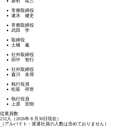
新村 祐三
常務取締役
速水 健史
常務取締役
武田 学
取締役
土橋 薫
社外取締役
田中 智行
社外取締役
森川 友尋
執行役員
松延 祥世
執行役員
上原 宏樹
従業員数
232人（2026年６月30日現在）
（アルバイト・派遣社員の人数は含めておりません）