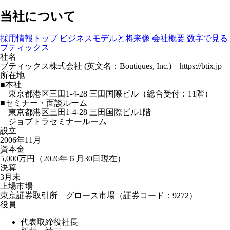
当社について
採用情報トップ
ビジネスモデルと将来像
会社概要
数字で見る
ブティックス
社名
ブティックス株式会社 (英文名：Boutiques, Inc.) https://btix.jp
所在地
■本社
東京都港区三田1-4-28 三田国際ビル（総合受付：11階）
■セミナー・面談ルーム
東京都港区三田1-4-28 三田国際ビル1階
ジョブトラセミナールーム
設立
2006年11月
資本金
5,000万円（2026年６月30日現在）
決算
3月末
上場市場
東京証券取引所 グロース市場（証券コード：9272）
役員
代表取締役社長